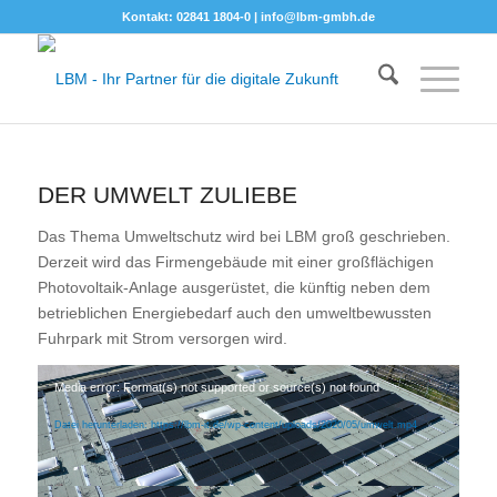
Kontakt: 02841 1804-0 |
info@lbm-gmbh.de
DER UMWELT ZULIEBE
Das Thema Umweltschutz wird bei LBM groß geschrieben.
Derzeit wird das Firmengebäude mit einer großflächigen
Photovoltaik-Anlage ausgerüstet, die künftig neben dem
betrieblichen Energiebedarf auch den umweltbewussten
Fuhrpark mit Strom versorgen wird.
Media error: Format(s) not supported or source(s) not found
Datei herunterladen: https://lbm-it.de/wp-content/uploads/2020/05/umwelt.mp4