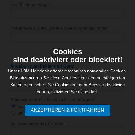
Ihre Telefonnummer:
Ihre interne Ticket-, Bestell- oder Vorgangsnummer:
Cookies
sind deaktiviert oder blockiert!
Angaben zum Fehler und Gerät
Unser LBM-Helpdesk erfordert technisch notwendige Cookies.
Um welches Produkt/Thema handelt es sich?*
Bitte akzeptieren Sie diese Cookies über den nachfolgenden
Button oder, sofern Sie Cookies in Ihrem Browser deaktiviert
haben, aktivieren Sie diese dort.
Gibt es bereits ein Ticket zu Ihrem Anliegen?
NEIN
AKZEPTIEREN & FORTFAHREN
JA
Seriennummer des Gerätes: