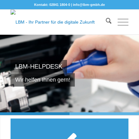
Kontakt: 02841 1804-0 |
info@lbm-gmbh.de
LBM-HELPDESK
Wir helfen Ihnen gern!